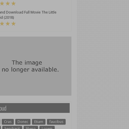
nd Download Full Movie The Little
d (2018)
oud
Cras
Donec
Etiam
faucibus
hendrerit
libero
Lorem