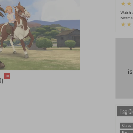
Watch a
Mermai
HD
8)
Tag Cl
Class
Fusce