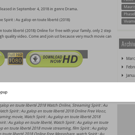
Mauri
 released in September 4, 2018 in genre Drama.
Phasel
e Spirit : Au galop en toute liberté (2018)
Vivam
 toute liberté (2018) Online for free with your family. only 2 step
gh quality video. Come and join us! because very much movie can
Archiv
Marc
Febr
Janu
Janu
rté now, Watch Spirit : Au galop en toute liberté 2018 For Free
é 2018 Online Free hulu, Watch Spirit : Au galop en toute liberté
en toute liberté 2018 Online Free netflix, streaming Spirit : Au
 galop en toute liberté 2018 Watch Online, Streaming Spirit : Au
atch Spirit : Au galop en toute liberté 2018 Online Free Viooz,
reaming movie, Watch Spirit : Au galop en toute liberté 2018
it : Au galop en toute liberté, Watch Spirit : Au galop en toute
op en toute liberté 2018 movie streaming, film Spirit : Au galop
en toute liberté 2018 Online Free Megashare, watch Spirit : Au