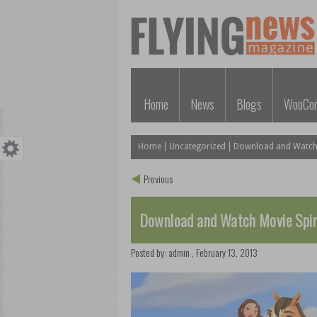
Home
News
Blogs
WooCo
Home
Uncategorized
Download and Watch Mo
Previous
Download and Watch Movie Spirit
Posted by:
admin
,
February 13, 2013