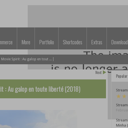
mmerce
More
Portfolio
Shortcodes
Extras
Download
vie Spirit : Au galop en tout ...
Next
Popular
 : Au galop en toute liberté (2018)
Streami
Streami
Februar
Stream
Minha 