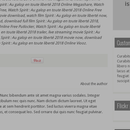
pirit : Au galop en toute liberté 2018 Online Megashare, Watch
Free, Watch Spirit : Au galop en toute liberté 2018 Online Free
ovie download, watch film Spirit : Au galop en toute liberté now,
d, download full film Spirit : Au galop en toute liberté 2018,
nline Free Putlocker, Watch Spirit : Au galop en toute liberté
en toute liberté 2018 trailer, live streaming movie Spirit : Au
 Spirit : Au galop en toute liberté 2018 movie now, download
Custom
 Spirit : Au galop en toute liberté 2018 Online Viooz.
Curabitu
Curabit
libero n
lacus at
feugiat 
suscipit
About the author
. Nunc bibendum ante sit amet magna varius sodales. Integer
tibulum nec quis nunc. Nam dictum dictum laoreet. Ut eget
Flickr
e at sem hendrerit porttitor. Sed luctus viverra magna vitae
s, et consequat leo. Sed ornare dui quis nunc feugiat pulvinar.