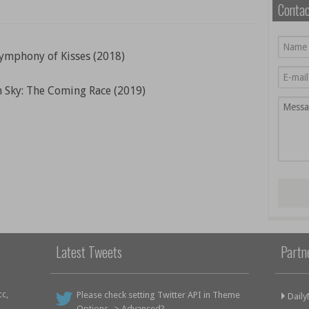
Conta
ymphony of Kisses (2018)
 Sky: The Coming Race (2019)
Latest Tweets
Partn
cc,
Please check setting Twitter API in Theme
Dail
Options -> Advanced?