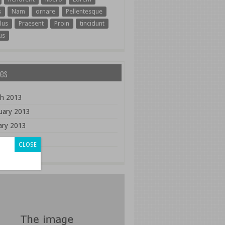
s
Nam
ornare
Pellentesque
lus
Praesent
Proin
tincidunt
us
es
h 2013
uary 2013
ary 2013
ary 2011
CLOSE