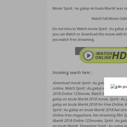
Movie ‘Spirit : Au galop en toute liberté’ was
Watch Full Movie Onlin
Do not miss to Watch movie Spirit : Au galop en
you can Watch or download this movie with hi
you watch free streaming.
Incoming search term :
download movie Spirit : Au galop en toute libe
online, Watch Spirit : Au galop en toute libert
2018 Online 123movie, Watch Spirit : Au galop 
galop en toute liberté 2018 movie, Spirit : Au
galop en toute liberté 2018 For Free Online, W
Spirit : Au galop en toute liberté 2018 live st
Online Free megashare, live streaming film Spir
liberté 2018 Online 123movies, Spirit : Au gal
en toute liberté, Streaming Spirit : Au galop 