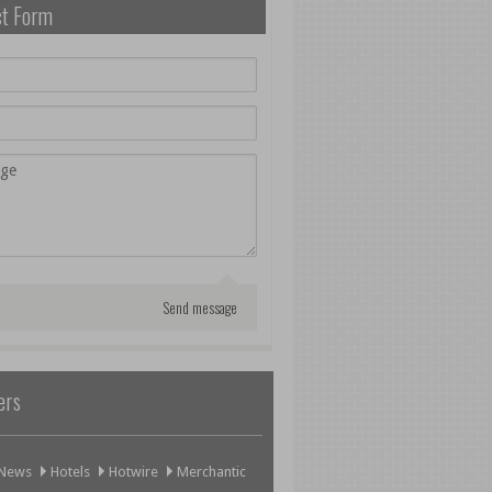
ct Form
ers
yNews
Hotels
Hotwire
Merchantic