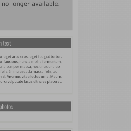
 text
r eget arcu eros, eget feugiat tortor.
ur faucibus, nunc a mollis fermentum,
ulla semper massa, nec tincidunt leo
 felis. In malesuada massa felis, ac
nisl. Vivamus vitae lectus urna. Mauris
 orci vulputate lacus ultricies placerat.
 photos